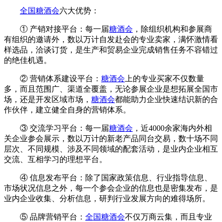
全国糖酒会
六大优势：
① 产销对接平台：每一届
糖酒会
，除组织机构和参展商
有组织的邀请外，数以万计自发赴会的专业卖家，满怀激情看
样选品，洽谈订货，是生产和贸易企业完成销售任务不容错过
的绝佳机遇。
② 营销体系建设平台：
糖酒会
上的专业买家不仅数量
多，而且范围广、渠道全覆盖，无论参展企业是想拓展全国市
场，还是开发区域市场，
糖酒会
都能助力企业快速结识新的合
作伙伴，建立健全自身的营销体系。
③ 交流学习平台：每一届
糖酒会
，近4000余家海内外相
关企业参会展示，数以万计的新老产品同台交易，数十场不同
层次、不同规模、涉及不同领域的配套活动，是业内企业相互
交流、互相学习的理想平台。
④ 信息发布平台：除了国家政策信息、行业指导信息、
市场状况信息之外，每一个参会企业的信息也是密集发布，是
业内企业收集、分析信息，研判行业发展方向的难得场所。
⑤ 品牌营销平台：
全国糖酒会
不仅万商云集，而且专业