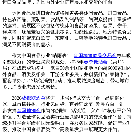
进口食品品牌，为国内外企业搭建展示和交流的平台。
休闲食品及进口食品馆将涵盖各类休闲食品、进口食品、
特色农产品、预制菜、饮品及乳制品等，为观众提供丰富多样
的选择。该展区不仅包括传统休闲食品如坚果、糖果、饼干、
糕点等，还涵盖新兴的健康零食、功能性食品、地方特色食品
等，同时汇聚来自欧美、东南亚、日韩等地的特色进口食品，
满足不同消费者的需求。
作为中国食品行业"晴雨表"，
全国糖酒商品交易会
每年吸
引数以万计的专业买家和观众。2025年
春季糖酒会
（第112
届）在成都成功举办，来自50余个国家和地区的超6600家国内
外食品、酒类及相关上下游企业参展，并创新打造"春糖季"，
配套举办了213场促消费行动，推动展城深度融合，带动城市
多元消费业态爆发式增长。
2026
成都糖酒会
将进一步强化"成交大平台、品牌催化
器、城市摇钱树、行业风向标、百姓狂欢节"发展方向，进一
步发挥
全国糖酒会
作为"促消费、活流通、兴产业"核心平台的
价值，打造全球食品酒类行业最具影响力的交流合作平台，持
续提升平台能级和国际影响力，在服务国家战略、促进产业升
级、推动中国食品酒类产业高质量发展中展现更大作为。