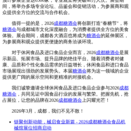
预计参展企业达6500家，专业观众将突破40万人次。展会期
间，将举办多场专业论坛、品鉴会和促销活动，为参展商和观
众提供全方位的交流与合作机会。
值得一提的是，2026
成都糖酒会
将创新打造"春糖节"，将
糖酒会
与成都城市文化深度融合，为消费者提供全方位的美食
体验。展会期间，成都各大酒店也将成为
糖酒会
的延伸展区，
为参展商和观众提供更便捷的商务洽谈环境。
对于休闲食品及进口食品企业而言，2026
成都糖酒会
是展
示新品、拓展市场、提升品牌的绝佳平台。随着消费者对健
康、品质和个性化食品需求的日益增长，休闲食品和进口食品
市场展现出强劲的发展势头。本届
糖酒会
将为这一领域的企业
提供更广阔的展示空间和更精准的对接机会。
我们诚挚邀请全球休闲食品及进口食品企业参与2026
成都
糖酒会
，共同见证中国食品行业的发展与繁荣。把握先机，抢
占展位，让您的品牌在2026
成都糖酒会
上闪耀光芒！
2026年3月，成都，我们不见不散！
链聚创新动能，械启食业新篇 - 2026成都糖酒会食品机
械馆展位招商启动