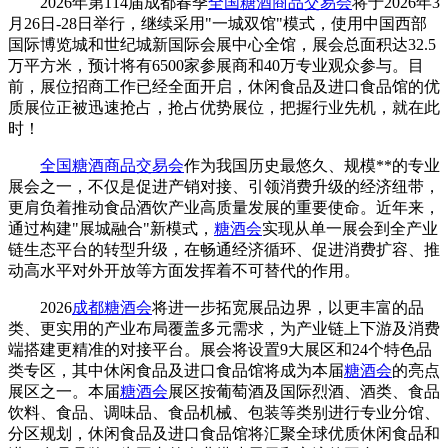
2026年第114届成都春季
全国糖酒商品交易会
将于2026年3
月26日-28日举行，继续采用"一城双馆"模式，使用中国西部
国际博览城和世纪城新国际会展中心全馆，展会总面积达32.5
万平方米，预计将有6500家参展商和40万专业观众参与。目
前，展位招商工作已经全面开启，休闲食品及进口食品馆的优
质展位正被迅速抢占，抢占优势展位，把握行业先机，就在此
时！
全国糖酒商品交易会
作为我国历史最悠久、规模**的专业
展会之一，不仅是促进产销对接、引领消费升级的经济纽带，
更肩负着推动食品酒饮产业高质量发展的重要使命。近年来，
通过构建"展城融合"新模式，
糖酒会
实现从单一展会到全产业
链生态平台的转型升级，在畅通经济循环、促进消费扩容、推
动高水平对外开放等方面发挥着不可替代的作用。
2026
成都糖酒会
将进一步拓宽展品边界，以更丰富的品
类、更实用的产业布局覆盖多元需求，为产业链上下游及消费
端搭建更精准的对接平台。展会将设置9大展区和24个特色品
类专区，其中休闲食品及进口食品馆将成为本届
糖酒会
的亮点
展区之一。本届
糖酒会
展区按葡萄酒及国际烈酒、酒类、食品
饮料、食品、调味品、食品机械、包装等类别进行专业分馆、
分区规划，休闲食品及进口食品馆将汇聚全球优质休闲食品和