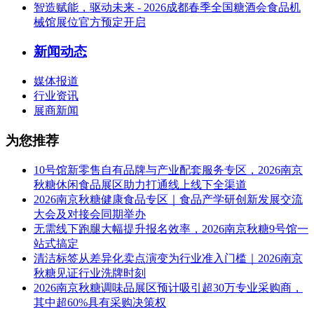
智造赋能，驱动未来 - 2026成都春季全国糖酒会食品机
械馆展位官方预定开启
新闻动态
媒体报道
行业资讯
展商新闻
为您推荐
10号馆新零售自有品牌与产业配套服务专区，2026南京
秋糖休闲食品展区助力打通线上线下全渠道
2026南京秋糖健康食品专区｜食品产学研创新发展交流
大会及对接会同期举办
无需线下跑腿大幅提升报名效率，2026南京秋糖9号馆一
站式搞定
清洁标签从差异化卖点演变为行业准入门槛｜2026南京
秋糖见证行业洗牌时刻
2026南京秋糖调味品展区预计吸引超30万专业采购商，
其中超60%具有采购决策权