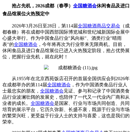
抢占先机，2026成都（春季）
全国糖酒会
休闲食品及进口
食品馆展位火热预定中
2026年3月26日至28日，第114届
全国糖酒商品交易会
（成
都春糖）将在成都中国西部国际博览城和世纪城新国际会展中
心盛大举行。作为中国食品行业"风向标"、酒类行业"晴雨
表"的
全国糖酒会
，今年将再次为行业带来无限商机。目前，
休闲食品及进口食品馆展位已进入火热预定阶段，抢占优势展
位，把握行业先机，就在此时！
从1955年在北京西苑饭店召开的首届全国供应会到2026年
在成都举办的第114届
全国糖酒会
，作为中国酒类食品行业人
士最忠实的朋友，
全国糖酒会
见证、参与和记录了中国酒类食
品行业波澜壮阔的发展史，也陪伴了一代又一代业内厂商和从
业者的成长。
全国糖酒会
是国家、行业与市场共同创造、共同
培育的展示平台，它历久弥新、长盛不衰，既源于行业与市场
的繁荣兴旺，更受益于行业人士的支持与喜爱，这也是我们的
荣幸。