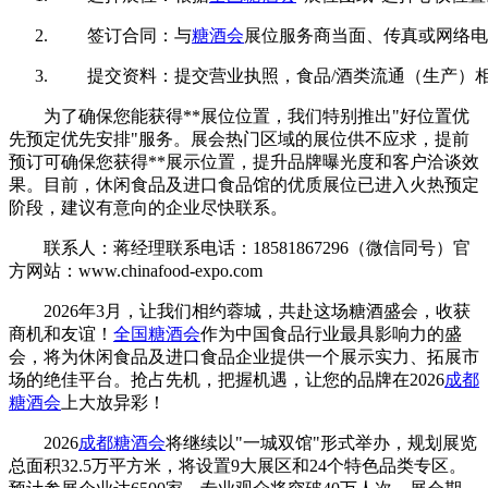
签订合同：与
糖酒会
展位服务商当面、传真或网络电
提交资料：提交营业执照，食品/酒类流通（生产）
为了确保您能获得**展位位置，我们特别推出"好位置优
先预定优先安排"服务。展会热门区域的展位供不应求，提前
预订可确保您获得**展示位置，提升品牌曝光度和客户洽谈效
果。目前，休闲食品及进口食品馆的优质展位已进入火热预定
阶段，建议有意向的企业尽快联系。
联系人：蒋经理联系电话：18581867296（微信同号）官
方网站：www.chinafood-expo.com
2026年3月，让我们相约蓉城，共赴这场糖酒盛会，收获
商机和友谊！
全国糖酒会
作为中国食品行业最具影响力的盛
会，将为休闲食品及进口食品企业提供一个展示实力、拓展市
场的绝佳平台。抢占先机，把握机遇，让您的品牌在2026
成都
糖酒会
上大放异彩！
2026
成都糖酒会
将继续以"一城双馆"形式举办，规划展览
总面积32.5万平方米，将设置9大展区和24个特色品类专区。