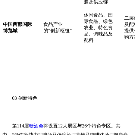
装及供应链
休闲食品、国
二层
际食品、绿色
中国西部国际
食品产业
及配
农业、特色食
博览城
的“创新枢纽”
提供
品、调味品及
购方
配料
03 创新特色
第114届
糖酒会
将设置12大展区与26个特色专区。其
中，“酒饮新势力”“啤酒及低度酒”“茶饮及咖啡体验”“健康食