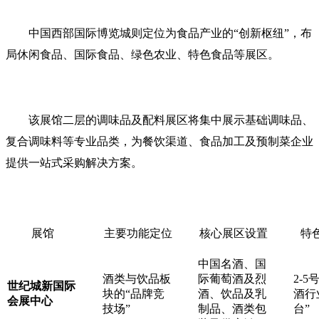
中国西部国际博览城则定位为食品产业的“创新枢纽”，布
局休闲食品、国际食品、绿色农业、特色食品等展区。
该展馆二层的调味品及配料展区将集中展示基础调味品、
复合调味料等专业品类，为餐饮渠道、食品加工及预制菜企业
提供一站式采购解决方案。
展馆
主要功能定位
核心展区设置
特
中国名酒、国
酒类与饮品板
际葡萄酒及烈
2-
世纪城新国际
块的“品牌竞
酒、饮品及乳
酒行
会展中心
技场”
制品、酒类包
台”